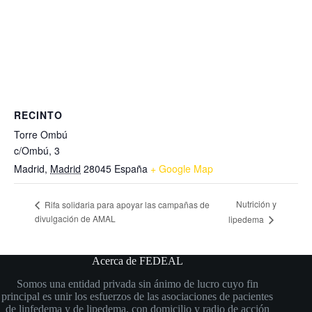
RECINTO
Torre Ombú
c/Ombú, 3
Madrid
,
Madrid
28045
España
+ Google Map
Nutrición y
Rifa solidaria para apoyar las campañas de
divulgación de AMAL
lipedema
Acerca de FEDEAL
Somos una entidad privada sin ánimo de lucro cuyo fin
principal es unir los esfuerzos de las asociaciones de pacientes
de linfedema y de lipedema, con domicilio y radio de acción