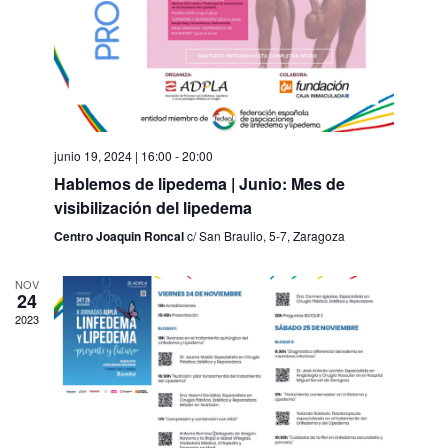
v
v
i
e
s
n
t
t
a
o
s
d
e
E
junio 19, 2024 | 16:00
-
20:00
v
Hablemos de lipedema | Junio: Mes de
e
n
visibilización del lipedema
t
Centro Joaquin Roncal
c/ San Braulio, 5-7, Zaragoza
o
s
NOV
24
2023