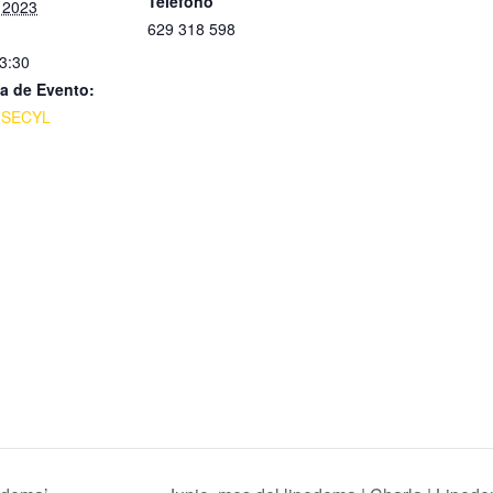
Teléfono
 2023
629 318 598
23:30
a de Evento:
ISECYL