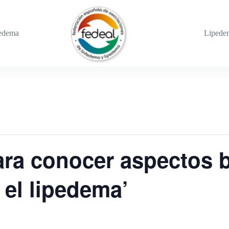
edema
Lipede
ra conocer aspectos 
 el lipedema’