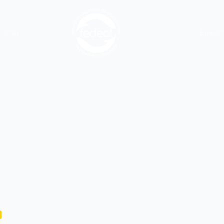
edema
Lipede