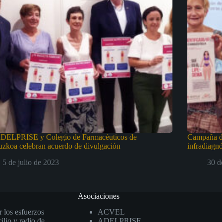
ELPRISE y Colegio de Farmacéuticos de
Campaña d
zkoa celebran acuerdo de divulgación
infradiagnó
5 de julio de 2023
30 d
Asociaciones
r los esfuerzos
ACVEL
ilio y radio de
ADELPRISE