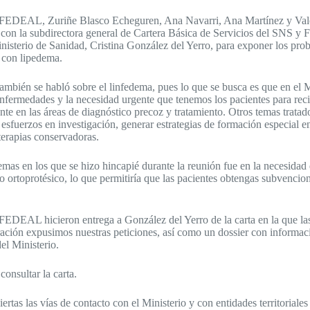
e FEDEAL, Zuriñe Blasco Echeguren, Ana Navarri, Ana Martínez y Val
 con la subdirectora general de Cartera Básica de Servicios del SNS y 
isterio de Sanidad, Cristina González del Yerro, para exponer los prob
s con lipedema.
ambién se habló sobre el linfedema, pues lo que se busca es que en el 
enfermedades y la necesidad urgente que tenemos los pacientes para reci
te en las áreas de diagnóstico precoz y tratamiento. Otros temas tratad
 esfuerzos en investigación, generar estrategias de formación especial e
 terapias conservadoras.
temas en los que se hizo hincapié durante la reunión fue en la necesidad 
o ortoprotésico, lo que permitiría que las pacientes obtengas subvencio
 FEDEAL hicieron entrega a González del Yerro de la carta en la que la
ción expusimos nuestras peticiones, así como un dossier con informac
el Ministerio.
onsultar la carta.
rtas las vías de contacto con el Ministerio y con entidades territoriales