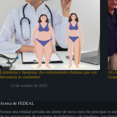
Linfedema y lipedema: dos enfermedades distintas que con
AGAD
frecuencia se confunden
Guipu
13 de octubre de 2025
Acerca de FEDEAL
Somos una entidad privada sin ánimo de lucro cuyo fin principal es uni
de las asociaciones de pacientes de linfedema y de lipedema, con domic