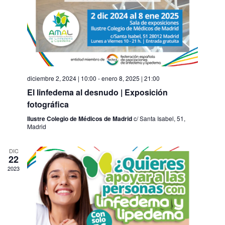
v
v
i
e
s
n
t
t
a
o
s
d
e
E
diciembre 2, 2024 | 10:00
-
enero 8, 2025 | 21:00
v
El linfedema al desnudo | Exposición
e
n
fotográfica
t
Ilustre Colegio de Médicos de Madrid
c/ Santa Isabel, 51,
o
Madrid
s
DIC
22
2023