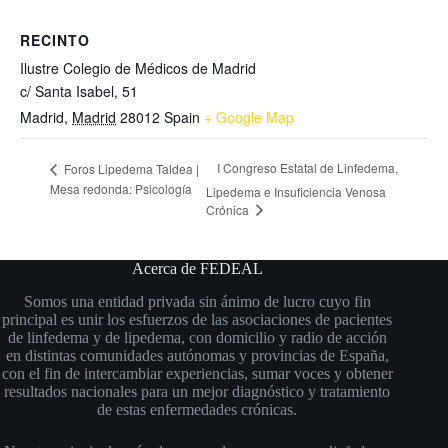
RECINTO
Ilustre Colegio de Médicos de Madrid
c/ Santa Isabel, 51
Madrid
,
Madrid
28012
Spain
+ Google Map
I Congreso Estatal de Linfedema,
Foros Lipedema Taldea |
Mesa redonda: Psicología
Lipedema e Insuficiencia Venosa
Crónica
Acerca de FEDEAL
Somos una entidad privada sin ánimo de lucro cuyo fin
principal es unir los esfuerzos de las asociaciones de pacientes
de linfedema y de lipedema, con domicilio y radio de acción
en distintas comunidades autónomas y provincias de España,
con el fin de intercambiar experiencias, sumar voces y obtener
resultados nacionales para un mejor diagnóstico y tratamiento
de estas enfermedades crónicas.