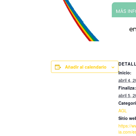
DETAL
Añadir al calendario
Inicio:
abril 4, 
Finaliza:
abril 5, 
Categorí
AGL
Sitio we
https://w
ia.com/e