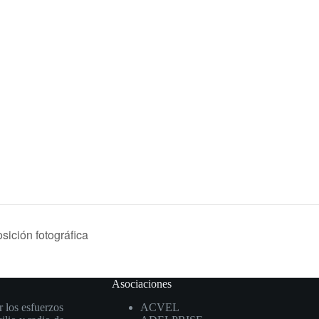
sición fotográfica
Asociaciones
r los esfuerzos
ACVEL