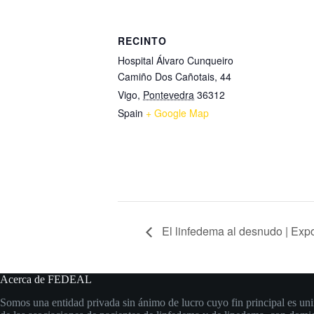
RECINTO
Hospital Álvaro Cunqueiro
Camiño Dos Cañotais, 44
Vigo
,
Pontevedra
36312
Spain
+ Google Map
El linfedema al desnudo | Expo
Acerca de FEDEAL
Somos una entidad privada sin ánimo de lucro cuyo fin principal es uni