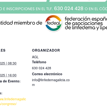
LES
ORGANIZADOR
AGL
Teléfono
2025 | 08:30
630 024 428
Correo electrónico
2025 | 16:00
info@linfedemagalicia.co
a de Evento:
m
b:
ww.linfedemagalic
s/congreso/