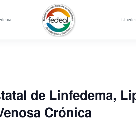
edema
Lipede
tatal de Linfedema, L
 Venosa Crónica