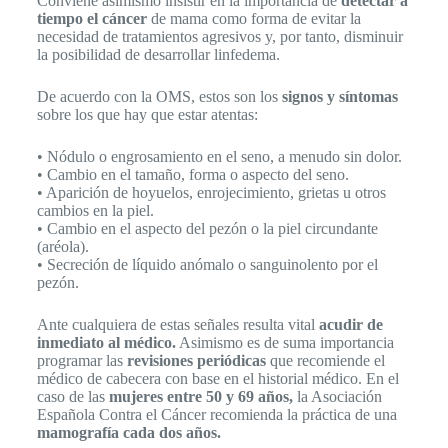
Conviene asimismo insistir en la importancia de
detectar a
tiempo el cáncer
de mama como forma de evitar la
necesidad de tratamientos agresivos y, por tanto, disminuir
la posibilidad de desarrollar linfedema.
De acuerdo con la OMS, estos son los
signos y síntomas
sobre los que hay que estar atentas:
• Nódulo o engrosamiento en el seno, a menudo sin dolor.
• Cambio en el tamaño, forma o aspecto del seno.
• Aparición de hoyuelos, enrojecimiento, grietas u otros
cambios en la piel.
• Cambio en el aspecto del pezón o la piel circundante
(aréola).
• Secreción de líquido anómalo o sanguinolento por el
pezón.
Ante cualquiera de estas señales resulta vital
acudir de
inmediato al médico.
Asimismo es de suma importancia
programar las
revisiones periódicas
que recomiende el
médico de cabecera con base en el historial médico. En el
caso de las
mujeres entre 50 y 69 años,
la Asociación
Española Contra el Cáncer recomienda la práctica de una
mamografía cada dos años.