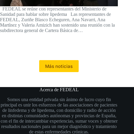
FEDEAL se reúne con representantes del Ministerio de
Sanidad para hablar sobre lipedema Las representantes de
FEDEAL, Zuriñe Blasco Echeguren, Ana Navarri, Ana
Martínez y Valeria Amizich han sostenido una reunión con la
subdirectora general de Cartera Básica de…
Más noticias
Acerca de FEDEAL
Somos una entidad privada sin ánimo de lucro cuyo fin
principal es unir los esfuerzos de las asociaciones de pacientes
de linfedema y de lipedema, con domicilio y radio de acción
en distintas comunidades autónomas y provincias de España,
con el fin de intercambiar experiencias, sumar voces y obtener
resultados nacionales para un mejor diagnóstico y tratamiento
de estas enfermedades crónicas.